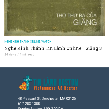
,
NGHE KINH THÁNH ONLINE
WATCH
Nghe Kinh Thánh Tin Lành Online || Giăng 3
24 views
1 min read
48 Pleasant St, Dorchester, MA 02125
617-283-1388
Sunday Service: 1:00-3:00 PM